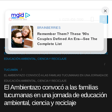
(123) 456-7890
HOME
EL AMBIENTAZO CONVOCÓ A LAS FAMILIAS TUCUMANAS EN UNA JORNADA DE
EDUCACIÓN AMBIENTAL, CIENCIA Y RECICLAJE
TUCUMÁN
EL AMBIENTAZO CONVOCÓ A LAS FAMILIAS TUCUMANAS EN UNA JORNADA DE
EDUCACIÓN AMBIENTAL, CIENCIA Y RECICLAJE
El Ambientazo convocó a las familias
tucumanas en una jornada de educación
ambiental, ciencia y reciclaje