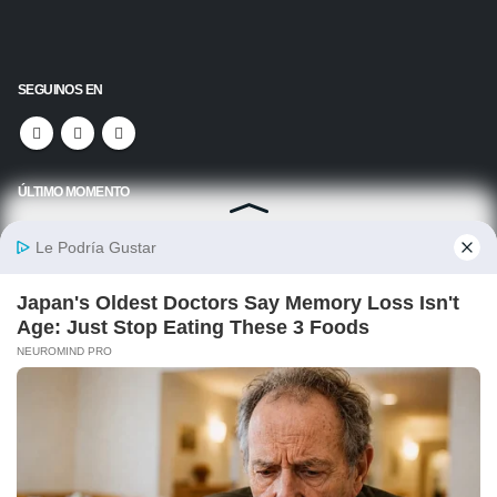
SEGUINOS EN
ÚLTIMO MOMENTO
El romance de Roberto García Moritán, el ex de Pampita, con una famosa 25
años menor
07/08/2026
© Copyright 2026. Todos los derechos reservados.