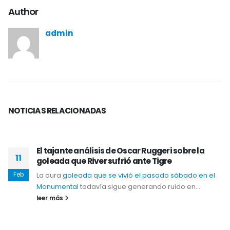
Author
admin
NOTICIAS
RELACIONADAS
El tajante análisis de Oscar Ruggeri sobre la
11
goleada que River sufrió ante Tigre
Feb
La dura
goleada que se vivió el pasado sábado en el
Monumental
todavía sigue generando ruido en...
leer más