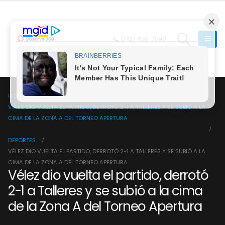
(123) 456-7890
HOME
VÉLEZ DIO VUELTA EL PARTIDO, DERROTÓ 2-1 A TALLERES Y SE SUBIÓ A LA
CIMA DE LA ZONA A DEL TORNEO APERTURA
DEPORTES
VÉLEZ DIO VUELTA EL PARTIDO, DERROTÓ 2-1 A TALLERES Y SE SUBIÓ A LA
CIMA DE LA ZONA A DEL TORNEO APERTURA
Vélez dio vuelta el partido, derrotó
2-1 a Talleres y se subió a la cima
de la Zona A del Torneo Apertura