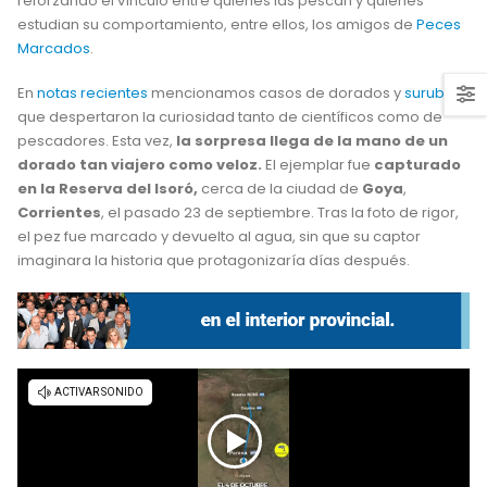
reforzando el vínculo entre quienes las pescan y quienes
estudian su comportamiento, entre ellos, los amigos de
Peces
Marcados
.
En
notas recientes
mencionamos casos de dorados y
surubíes
que despertaron la curiosidad tanto de científicos como de
pescadores. Esta vez,
la sorpresa llega de la mano de un
dorado tan viajero como veloz.
El ejemplar fue
capturado
en la Reserva del Isoró,
cerca de la ciudad de
Goya
,
Corrientes
, el pasado 23 de septiembre. Tras la foto de rigor,
el pez fue marcado y devuelto al agua, sin que su captor
imaginara la historia que protagonizaría días después.