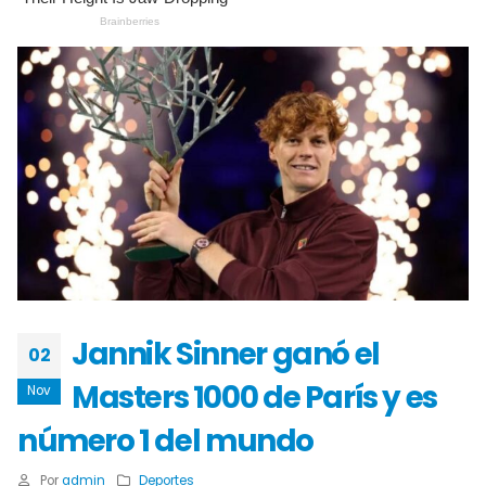
Jannik Sinner ganó el
02
Masters 1000 de París y es
Nov
número 1 del mundo
Por
admin
Deportes