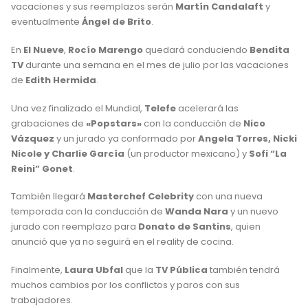
vacaciones y sus reemplazos serán
Martín Candalaft
y
eventualmente
Ángel de Brito
.
En
El Nueve
,
Rocío Marengo
quedará conduciendo
Bendita
TV
durante una semana en el mes de julio por las vacaciones
de
Edith Hermida
.
Una vez finalizado el Mundial,
Telefe
acelerará las
grabaciones de
«Popstars»
con la conducción de
Nico
Vázquez
y un jurado ya conformado por
Angela Torres, Nicki
Nicole y Charlie García
(un productor mexicano) y
Sofi “La
Reini” Gonet
.
También llegará
Masterchef Celebrity
con una nueva
temporada con la conducción de
Wanda Nara
y un nuevo
jurado con reemplazo para
Donato de Santins
, quien
anunció que ya no seguirá en el reality de cocina.
Finalmente,
Laura Ubfal
que la
TV Pública
también tendrá
muchos cambios por los conflictos y paros con sus
trabajadores.