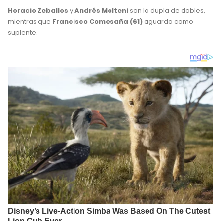
Horacio Zeballos
y
Andrés Molteni
son la dupla de dobles,
mientras que
Francisco Comesaña (61)
aguarda como
suplente.