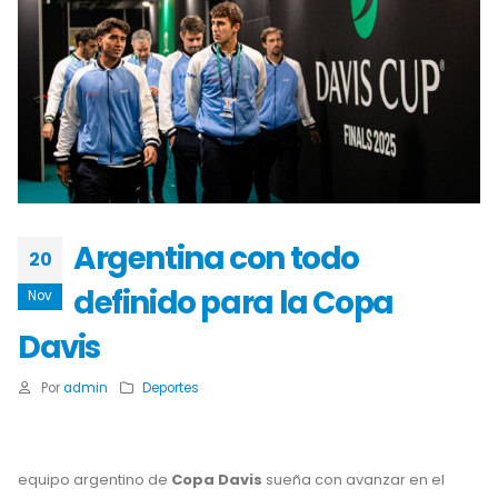
Argentina con todo
20
definido para la Copa
Nov
Davis
Por
admin
Deportes
equipo argentino de
Copa Davis
sueña con avanzar en el