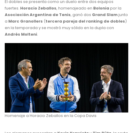
El dobles se presenta como un duelo entre dos equipos
fuertes.
Horacio Zeballos
, homenajeado en
Bolonia
por la
Asociación Argentina de Tenis
, ganó dos
Grand Slam
junto
a
Marc Granollers
(
tercera pareja del ranking de dobles
)
en la temporada y se mostró muy sólido en la dupla con
Andrés Molteni
.
Homenaje a Horacio Zeballos en la Copa Davis