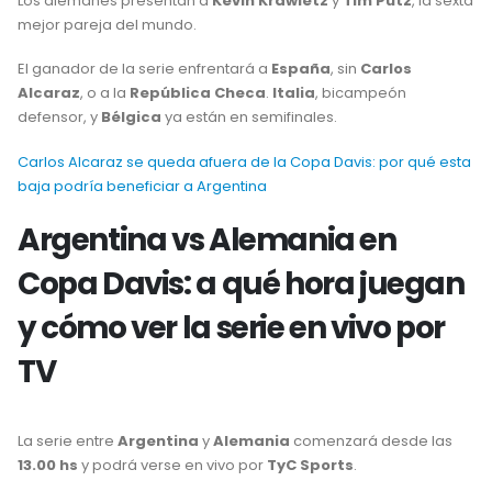
Los alemanes presentan a
Kevin Krawietz
y
Tim Pütz
, la sexta
mejor pareja del mundo.
El ganador de la serie enfrentará a
España
, sin
Carlos
Alcaraz
, o a la
República Checa
.
Italia
, bicampeón
defensor, y
Bélgica
ya están en semifinales.
Carlos Alcaraz se queda afuera de la Copa Davis: por qué esta
baja podría beneficiar a Argentina
Argentina vs Alemania en
Copa Davis: a qué hora juegan
y cómo ver la serie en vivo por
TV
La serie entre
Argentina
y
Alemania
comenzará desde las
13.00 hs
y podrá verse en vivo por
TyC Sports
.