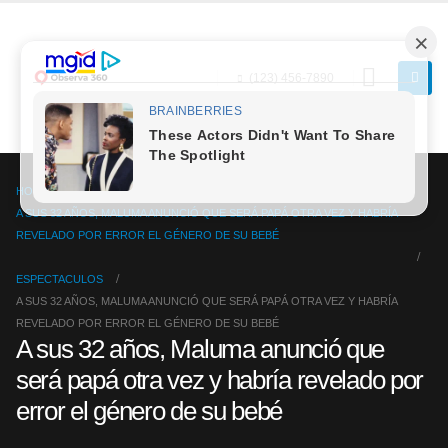
(123) 456-7890
HOME
A SUS 32 AÑOS, MALUMA ANUNCIÓ QUE SERÁ PAPÁ OTRA VEZ Y HABRÍA
REVELADO POR ERROR EL GÉNERO DE SU BEBÉ
ESPECTACULOS
A SUS 32 AÑOS, MALUMA ANUNCIÓ QUE SERÁ PAPÁ OTRA VEZ Y HABRÍA
REVELADO POR ERROR EL GÉNERO DE SU BEBÉ
A sus 32 años, Maluma anunció que
será papá otra vez y habría revelado por
error el género de su bebé